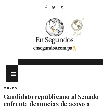
Skip
to
Facebook
Twitter
Instagram
content
MENU
MUNDO
Candidato republicano al Senado
enfrenta denuncias de acoso a