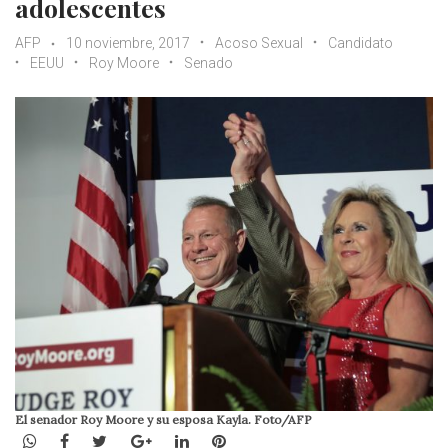
adolescentes
AFP
10 noviembre, 2017
Acoso Sexual
Candidato
EEUU
Roy Moore
Senado
El senador Roy Moore y su esposa Kayla. Foto/AFP
WhatsApp
Facebook
Twitter
Google+
LinkedIn
Pinterest