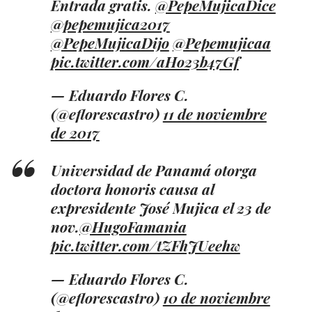
Entrada gratis.
@PepeMujicaDice
@pepemujica2017
@PepeMujicaDijo
@Pepemujicaa
pic.twitter.com/aHo23b47Gf
— Eduardo Flores C.
(@eflorescastro)
11 de noviembre
de 2017
Universidad de Panamá otorga
doctora honoris causa al
expresidente José Mujica el 23 de
nov.
@HugoFamania
pic.twitter.com/tZFhJUeehw
— Eduardo Flores C.
(@eflorescastro)
10 de noviembre