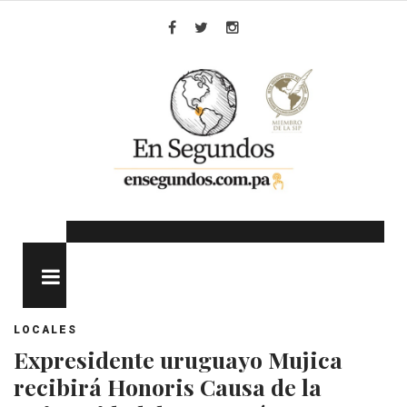
Skip
to
Facebook
Twitter
Instagram
content
MENU
LOCALES
Expresidente uruguayo Mujica
recibirá Honoris Causa de la