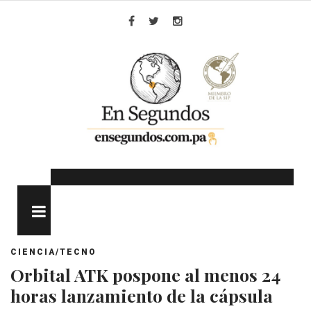
Skip
to
Facebook
Twitter
Instagram
content
MENU
CIENCIA/TECNO
Orbital ATK pospone al menos 24
horas lanzamiento de la cápsula