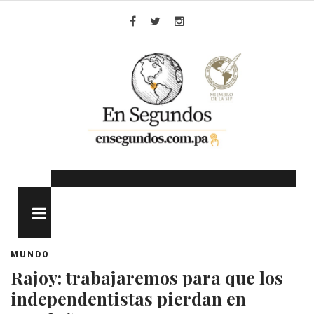
Skip
to
Facebook
Twitter
Instagram
content
MENU
MUNDO
Rajoy: trabajaremos para que los
independentistas pierdan en