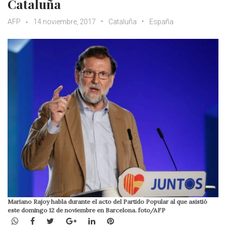
Cataluña
AFP
14 noviembre, 2017
Cataluña
España
Mariano Rajoy habla durante el acto del Partido Popular al que asistió
este domingo 12 de noviembre en Barcelona. foto/AFP
WhatsApp
Facebook
Twitter
Google+
LinkedIn
Pinterest