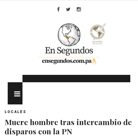
Skip
to
Facebook
Twitter
Instagram
content
MENU
LOCALES
Muere hombre tras intercambio de
disparos con la PN