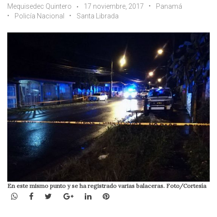
Mequisedec Quintero
17 noviembre, 2017
Panamá
Policía Nacional
Santa Librada
En este mismo punto y se ha registrado varias balaceras. Foto/Cortesía
WhatsApp
Facebook
Twitter
Google+
LinkedIn
Pinterest