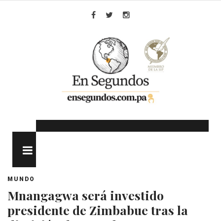
Skip
to
Facebook
Twitter
Instagram
content
MENU
MUNDO
Mnangagwa será investido
presidente de Zimbabue tras la