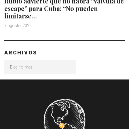
Rubio advierte que no habrá “válvula de
escape” para Cuba: “No pueden
limitarse…
7 agosto, 2026
ARCHIVOS
Archivos