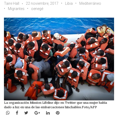
Taire Hall
22 noviembre, 2017
Libia
Mediterráneo
Migrantes
oenegé
La organización Mission Lifeline dijo en Twitter que una mujer había
dado a luz en una de las embarcaciones hinchables.Foto/AFP
WhatsApp
Facebook
Twitter
Google+
LinkedIn
Pinterest