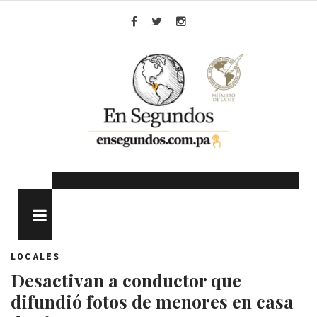
Skip
to
Facebook
Twitter
Instagram
content
MENU
LOCALES
Desactivan a conductor que
difundió fotos de menores en casa