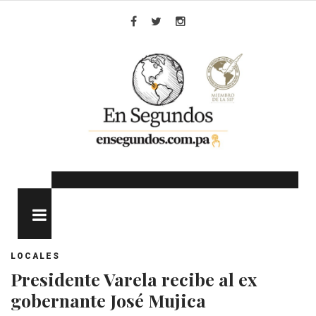
Skip
to
Facebook
Twitter
Instagram
content
MENU
LOCALES
Presidente Varela recibe al ex
gobernante José Mujica