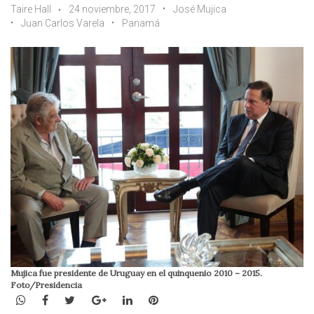
Taire Hall
24 noviembre, 2017
José Mujica
Juan Carlos Varela
Panamá
Mujica fue presidente de Uruguay en el quinquenio 2010 – 2015.
Foto/Presidencia
WhatsApp
Facebook
Twitter
Google+
LinkedIn
Pinterest