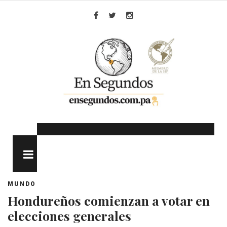
Skip
to
Facebook
Twitter
Instagram
content
MENU
MUNDO
Hondureños comienzan a votar en
elecciones generales