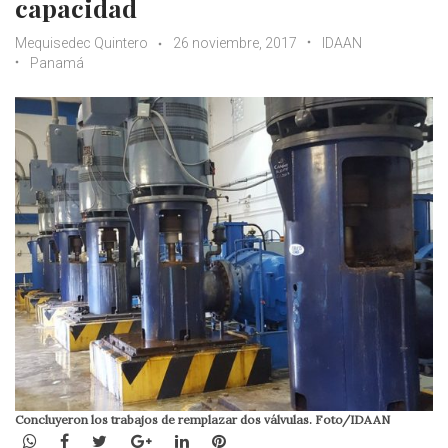
capacidad
Mequisedec Quintero
26 noviembre, 2017
IDAAN
Panamá
Concluyeron los trabajos de remplazar dos válvulas. Foto/IDAAN
WhatsApp
Facebook
Twitter
Google+
LinkedIn
Pinterest