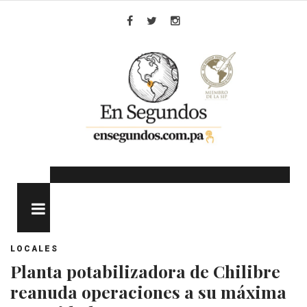
Skip
to
Facebook
Twitter
Instagram
content
MENU
LOCALES
Planta potabilizadora de Chilibre
reanuda operaciones a su máxima