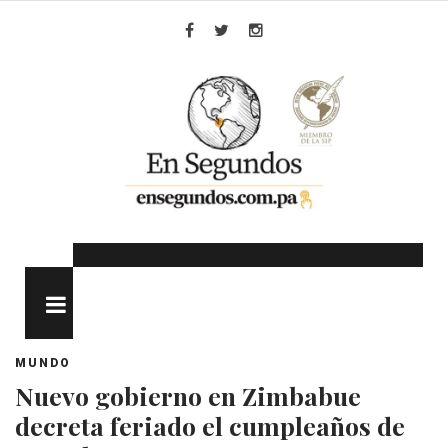
Skip
to
Facebook
Twitter
Instagram
content
MENU
MUNDO
Nuevo gobierno en Zimbabue
decreta feriado el cumpleaños de