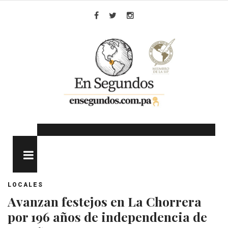
Skip
to
Facebook
Twitter
Instagram
content
MENU
LOCALES
Avanzan festejos en La Chorrera
por 196 años de independencia de