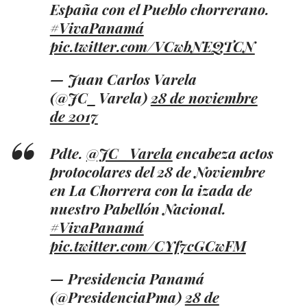
España con el Pueblo chorrerano.
#VivaPanamá
pic.twitter.com/VCwbNEQTCN
— Juan Carlos Varela
(@JC_Varela)
28 de noviembre
de 2017
Pdte.
@JC_Varela
encabeza actos
protocolares del 28 de Noviembre
en La Chorrera con la izada de
nuestro Pabellón Nacional.
#VivaPanamá
pic.twitter.com/CYf7cGCwFM
— Presidencia Panamá
(@PresidenciaPma)
28 de