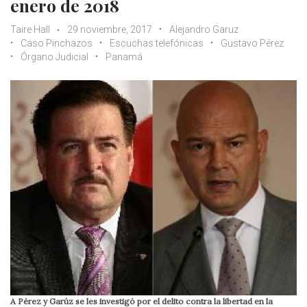
enero de 2018
Taire Hall
29 noviembre, 2017
Alejandro Garuz
Caso Pinchazos
Escuchas telefónicas
Gustavo Pérez
Órgano Judicial
Panamá
A Pérez y Garúz se les investigó por el delito contra la libertad en la