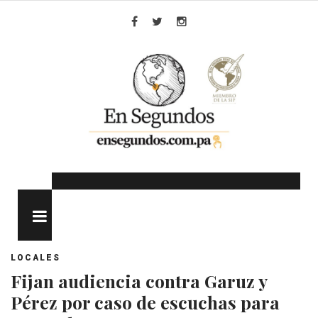
Skip
to
Facebook
Twitter
Instagram
content
MENU
LOCALES
Fijan audiencia contra Garuz y
Pérez por caso de escuchas para