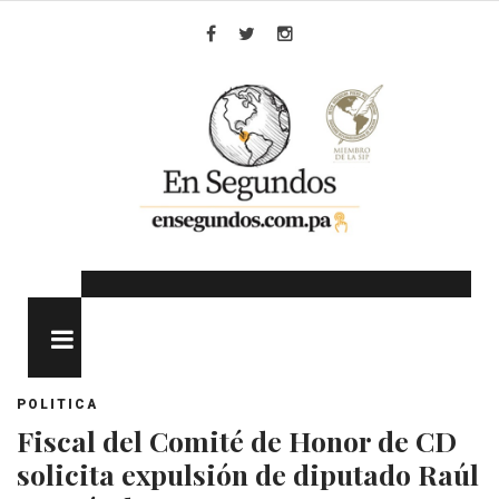
Skip
to
Facebook
Twitter
Instagram
content
MENU
POLITICA
Fiscal del Comité de Honor de CD
solicita expulsión de diputado Raúl