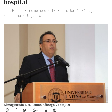
hospital
Taire Hall
30 noviembre, 2017
Luis Ramón Fábrega
Panamá
Urgencia
El magistrado Luis Ramón Fábrega. . Foto/OJ
WhatsApp
Facebook
Twitter
Google+
LinkedIn
Pinterest