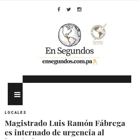
Skip
to
Facebook
Twitter
Instagram
content
MENU
LOCALES
Magistrado Luis Ramón Fábrega
es internado de urgencia al