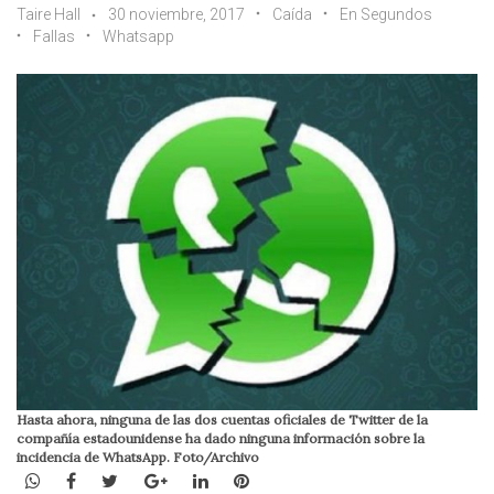
Taire Hall
30 noviembre, 2017
Caída
En Segundos
Fallas
Whatsapp
Hasta ahora, ninguna de las dos cuentas oficiales de Twitter de la
compañía estadounidense ha dado ninguna información sobre la
incidencia de WhatsApp. Foto/Archivo
WhatsApp
Facebook
Twitter
Google+
LinkedIn
Pinterest