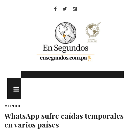
Skip
to
Facebook
Twitter
Instagram
content
MENU
MUNDO
WhatsApp sufre caídas temporales
en varios países