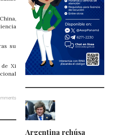
China,
diencia
ras su
 de Xi
cional
omments
Argentina rehúsa