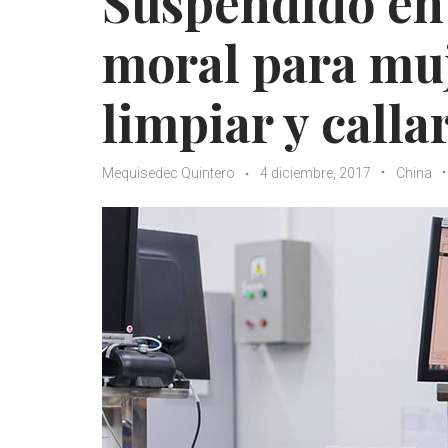
Suspendido en
moral para muj
limpiar y calla
Mequisedec Quintero
4 diciembre, 2017
China