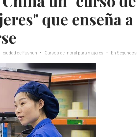
 China un "curso de
eres" que enseña a
rse
ciudad de Fushun
Cursos de moral para mujeres
En Segundos