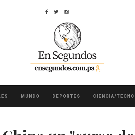
Facebook
Twitter
Instagram
LES
MUNDO
DEPORTES
CIENCIA/TECNO