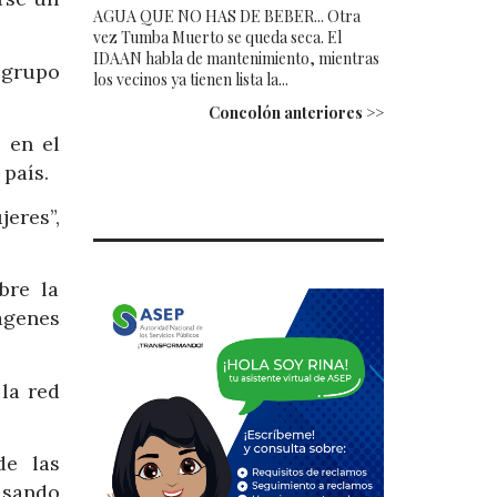
AGUA QUE NO HAS DE BEBER... Otra
vez Tumba Muerto se queda seca. El
IDAAN habla de mantenimiento, mientras
 grupo
los vecinos ya tienen lista la...
Concolón anteriores >>
 en el
 país.
eres”,
bre la
ágenes
 la red
de las
cisando