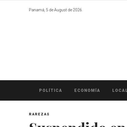
Skip
to
Panamá, 5 de August de 2026.
content
POLÍTICA
ECONOMÍA
LOCA
RAREZAS