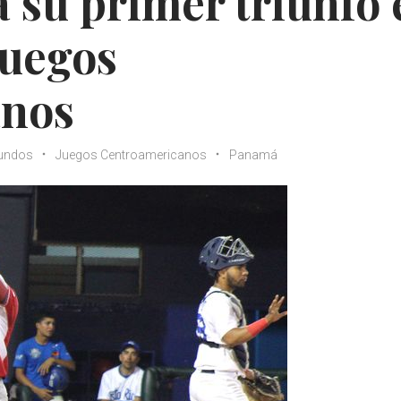
su primer triunfo 
Juegos
anos
undos
Juegos Centroamericanos
Panamá