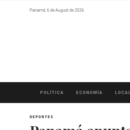
Skip
to
Panamá, 6 de August de 2026.
content
POLÍTICA
ECONOMÍA
LOCA
DEPORTES