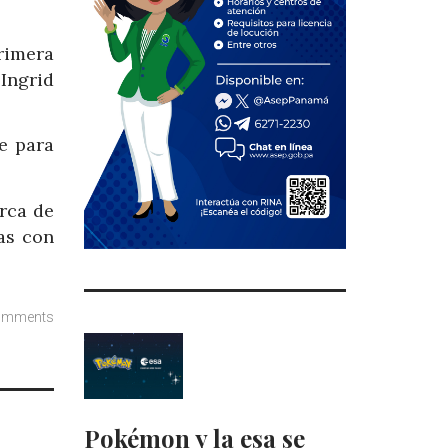
rimera
 Ingrid
e para
rca de
as con
omments
Pokémon y la esa se