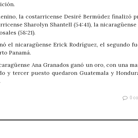
ición.
enino, la costarricense Desiré Bermúdez finalizó p
rricense Sharolyn Shantell (54:41), la nicaragüense
osales (58:21).
nó el nicaragüense Erick Rodríguez, el segundo fu
arto Panamá.
 nicaragüense Ana Granados ganó un oro, con una ma
ndo y tercer puesto quedaron Guatemala y Hondur
.
0 c