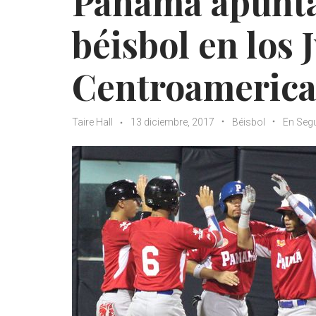
Panamá apunta 
béisbol en los 
Centroameric
Taire Hall
13 diciembre, 2017
Béisbol
En Seg