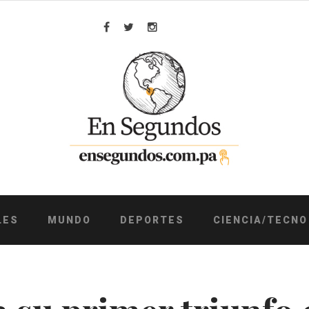
Facebook
Twitter
Instagram
LES
MUNDO
DEPORTES
CIENCIA/TECNO