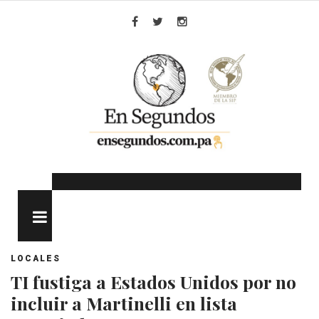
Skip
to
Facebook
Twitter
Instagram
content
MENU
LOCALES
TI fustiga a Estados Unidos por no
incluir a Martinelli en lista