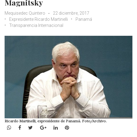
Magnitsky
Mequisedec Quintero
22 diciembre, 2017
Expresidente Ricardo Martinelli
Panamá
Transparencia Internacional
Ricardo Martinelli, expresidente de Panamá. Foto/Archivo.
WhatsApp
Facebook
Twitter
Google+
LinkedIn
Pinterest