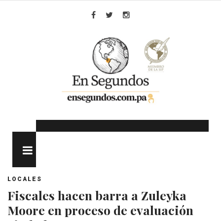
Skip
to
Facebook
Twitter
Instagram
content
MENU
LOCALES
Fiscales hacen barra a Zuleyka
Moore en proceso de evaluación