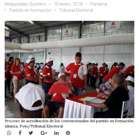
Mequisedec Quintero
10 enero, 2018
Panamá
Partido en formación
Tribunal Electoral
Proceso de acreditación de los convencionales del partido en formación
Alianza. Foto/Tribunal Electoral
WhatsApp
Facebook
Twitter
Google+
LinkedIn
Pinterest