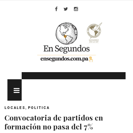
Skip
to
Facebook
Twitter
Instagram
content
MENU
,
LOCALES
POLITICA
Convocatoria de partidos en
formación no pasa del 7%