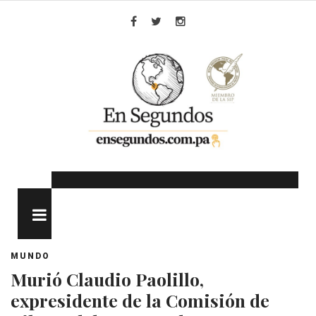
Skip
to
Facebook
Twitter
Instagram
content
MENU
MUNDO
Murió Claudio Paolillo,
expresidente de la Comisión de