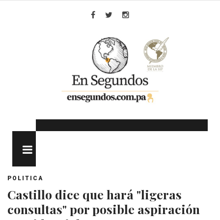
Skip
to
Facebook
Twitter
Instagram
content
MENU
POLITICA
Castillo dice que hará "ligeras
consultas" por posible aspiración