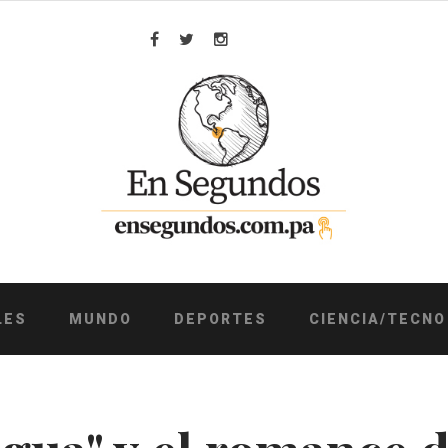
Facebook
Twitter
Instagram
LES
MUNDO
DEPORTES
CIENCIA/TECNO