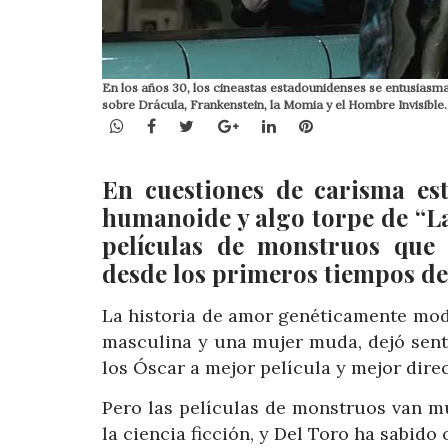
En los años 30, los cineastas estadounidenses se entusiasma
sobre Drácula, Frankenstein, la Momia y el Hombre Invisibl
WhatsApp
Facebook
Twitter
Google+
LinkedIn
Pinterest
En cuestiones de carisma est
humanoide y algo torpe de “L
películas de monstruos que
desde los primeros tiempos de
La historia de amor genéticamente modi
masculina y una mujer muda, dejó sent
los Óscar a mejor película y mejor direc
Pero las películas de monstruos van mu
la ciencia ficción, y Del Toro ha sabido