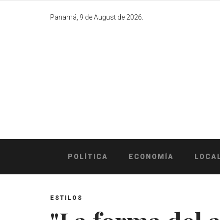
Skip
to
Panamá, 9 de August de 2026.
content
POLÍTICA
ECONOMÍA
LOCA
ESTILOS