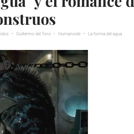
agua" y el romance d
onstruos
ndos
Guillermo del Toro
Humanoide
La forma del agua