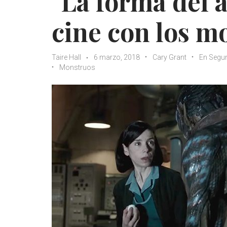
"La forma del 
cine con los m
Taire Hall
6 marzo, 2018
Cary Grant
En Segu
Monstruos