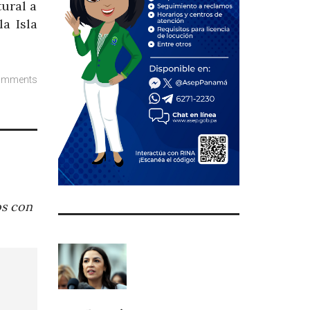
tural a
la Isla
omments
os con