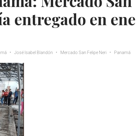
anamá: Mercado San
ría entregado en en
namá
José Isabel Blandón
Mercado San Felipe Neri
Panamá