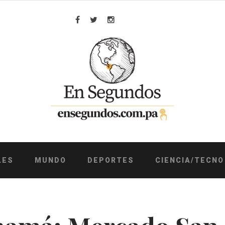
Facebook
Twitter
Instagram
LES
MUNDO
DEPORTES
CIENCIA/TECNO