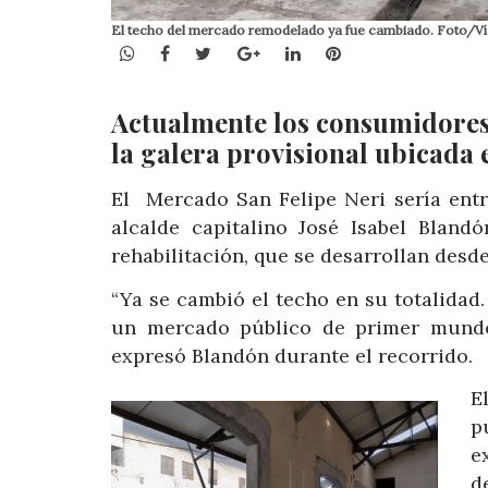
El techo del mercado remodelado ya fue cambiado. Foto/V
WhatsApp
Facebook
Twitter
Google+
LinkedIn
Pinterest
Actualmente los consumidores 
la galera provisional ubicada
El Mercado San Felipe Neri sería entr
alcalde capitalino José Isabel Bland
rehabilitación, que se desarrollan desd
“Ya se cambió el techo en su totalidad
un mercado público de primer mundo,
expresó Blandón durante el recorrido.
E
p
e
d