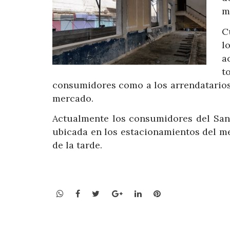
m
C
l
a
t
consumidores como a los arrendatarios,
mercado.
Actualmente los consumidores del San 
ubicada en los estacionamientos del me
de la tarde.
WhatsApp
Facebook
Twitter
Google+
LinkedIn
Pinterest