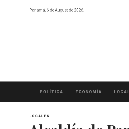
Skip
to
Panamá, 6 de August de 2026.
content
POLÍTICA
ECONOMÍA
LOCA
LOCALES