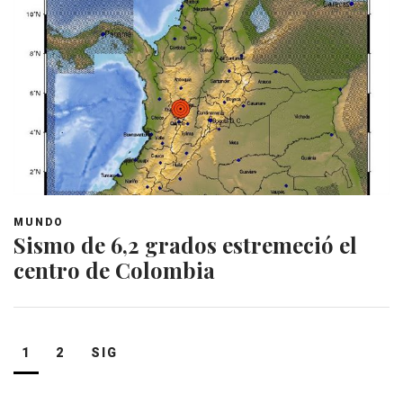
MUNDO
Sismo de 6,2 grados estremeció el
centro de Colombia
Navegación
1
2
SIG
de
entradas