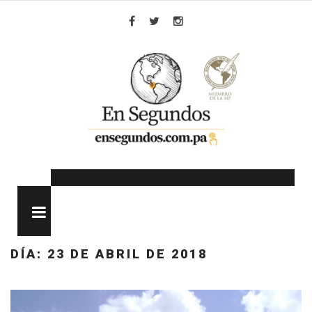
Skip
to
Facebook
Twitter
Instagram
content
MENU
DÍA:
23 DE ABRIL DE 2018