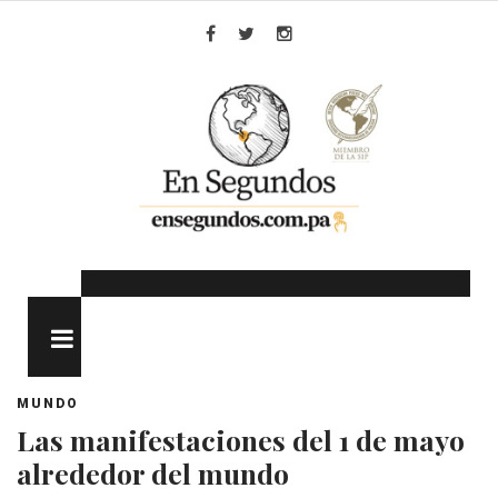
Skip
to
Facebook
Twitter
Instagram
content
MENU
MUNDO
Las manifestaciones del 1 de mayo
alrededor del mundo