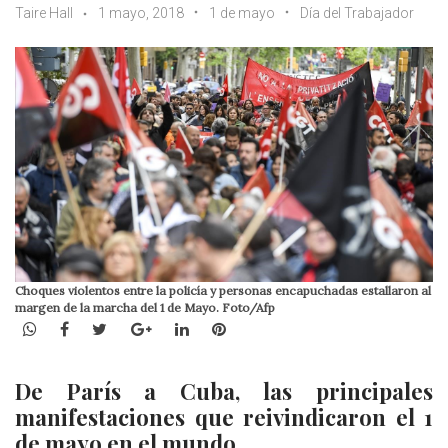
Taire Hall
1 mayo, 2018
1 de mayo
Día del Trabajador
Choques violentos entre la policía y personas encapuchadas estallaron al
margen de la marcha del 1 de Mayo. Foto/Afp
WhatsApp
Facebook
Twitter
Google+
LinkedIn
Pinterest
De París a Cuba, las principales
manifestaciones que reivindicaron el 1
de mayo en el mundo