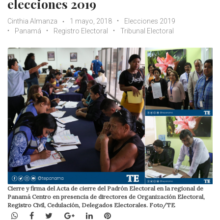
elecciones 2019
Cinthia Almanza
1 mayo, 2018
Elecciones 2019
Panamá
Registro Electoral
Tribunal Electoral
Cierre y firma del Acta de cierre del Padrón Electoral en la regional de
Panamá Centro en presencia de directores de Organización Electoral,
Registro Civil, Cedulación, Delegados Electorales. Foto/TE
WhatsApp
Facebook
Twitter
Google+
LinkedIn
Pinterest