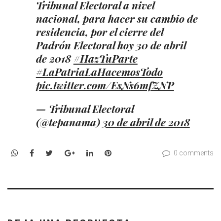
Tribunal Electoral a nivel
nacional, para hacer su cambio de
residencia, por el cierre del
Padrón Electoral hoy 30 de abril
de 2018
#HazTuParte
#LaPatriaLaHacemosTodo
pic.twitter.com/EsNs6mfZNP
— Tribunal Electoral
(@tepanama)
30 de abril de 2018
WhatsApp
Facebook
Twitter
Google+
LinkedIn
Pinterest
0 comments