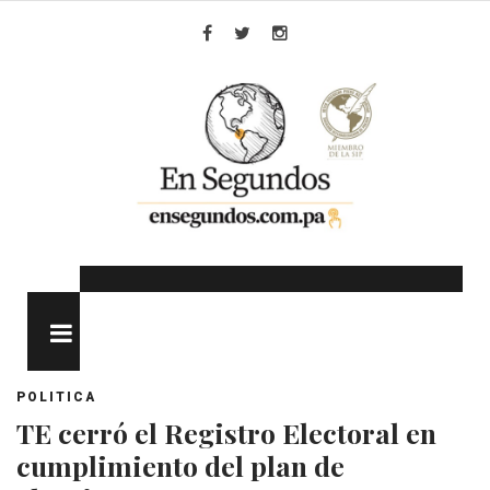
Skip
to
Facebook
Twitter
Instagram
content
MENU
POLITICA
TE cerró el Registro Electoral en
cumplimiento del plan de