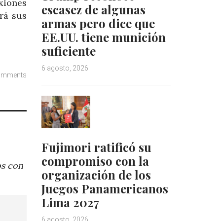
exiones
escasez de algunas
rá sus
armas pero dice que
EE.UU. tiene munición
suficiente
6 agosto, 2026
omments
Fujimori ratificó su
compromiso con la
os con
organización de los
Juegos Panamericanos
Lima 2027
6 agosto, 2026