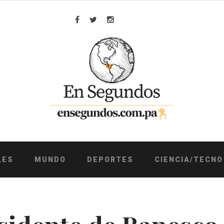
Facebook
Twitter
Instagram
LES
MUNDO
DEPORTES
CIENCIA/TECNO