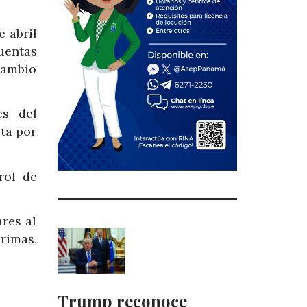
 abril
uentas
cambio
es del
sta por
rol de
res al
rimas,
Trump reconoce