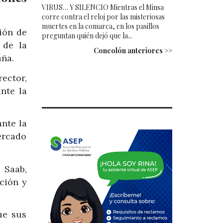
VIRUS… Y SILENCIO Mientras el Minsa
corre contra el reloj por las misteriosas
muertes en la comarca, en los pasillos
ción de
preguntan quién dejó que la...
 de la
Concolón anteriores >>
aña.
ector,
ante la
ante la
ercado
 Saab,
ción y
ue sus