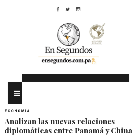
Skip
to
Facebook
Twitter
Instagram
content
MENU
ECONOMÍA
Analizan las nuevas relaciones
diplomáticas entre Panamá y China