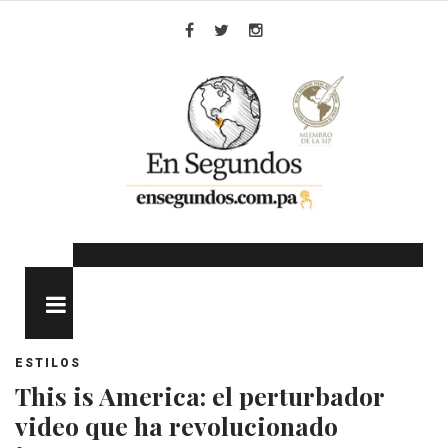
Skip
to
Facebook
Twitter
Instagram
content
MENU
ESTILOS
This is America: el perturbador
video que ha revolucionado