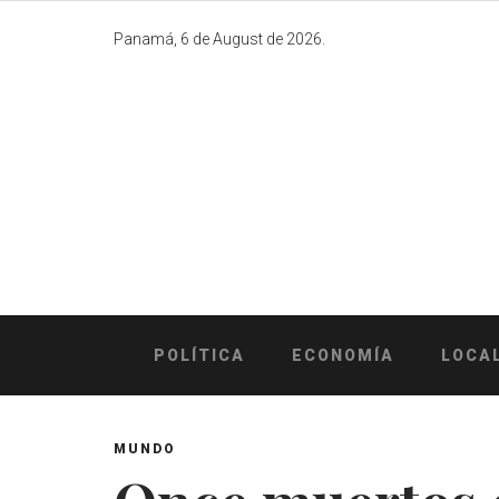
Skip
to
Panamá, 6 de August de 2026.
content
POLÍTICA
ECONOMÍA
LOCA
MUNDO