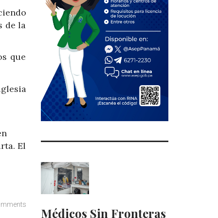
ciendo
s de la
os que
glesia
en
rta. El
omments
Médicos Sin Fronteras