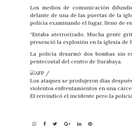
Los medios de comunicación difundi
delante de una de las puertas de la igl
policía examinando el lugar, lleno de e
“Estaba aterrorizado. Mucha gente gr
presenció la explosión en la iglesia de 
La policía desarmó dos bombas sin ex
pentecostal del centro de Surabaya.
AFP /
Los ataques se produjeron días después
violentos enfrentamientos en una cárcel 
EI reivindicó el incidente pero la polic
WhatsApp
Facebook
Twitter
Google+
LinkedIn
Pinterest