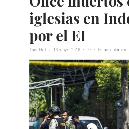
Once muertos 
iglesias en In
por el EI
Taire Hall
13 mayo, 2018
EI
Estado islámico