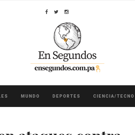
Facebook
Twitter
Instagram
LES
MUNDO
DEPORTES
CIENCIA/TECNO