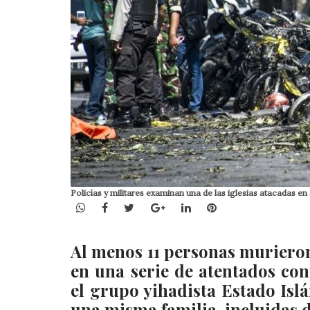
Policías y militares examinan una de las iglesias atacadas e
WhatsApp
Facebook
Twitter
Google+
LinkedIn
Pinterest
Al menos 11 personas muriero
en una serie de atentados con
el grupo yihadista Estado Isl
una misma familia, incluidas 