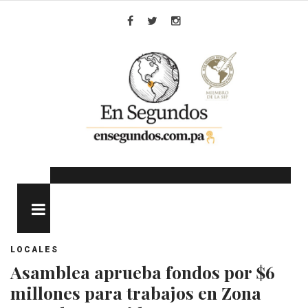
Skip
to
Facebook
Twitter
Instagram
content
MENU
LOCALES
Asamblea aprueba fondos por $6
millones para trabajos en Zona