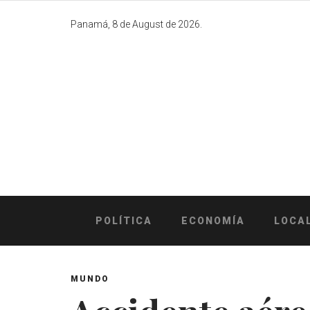
Skip
to
Panamá, 8 de August de 2026.
content
POLÍTICA
ECONOMÍA
LOCA
MUNDO