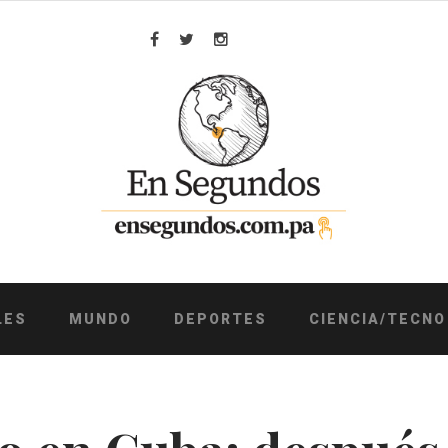
Facebook
Twitter
Instagram
LES
MUNDO
DEPORTES
CIENCIA/TECNO