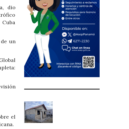
a, dio
rófico
e Cuba
 de un
Global
pleta:
visión
obre el
icana.