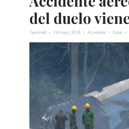
Accidente aére
del duelo viene
Taire Hall
19 mayo, 2018
Accidente
Cuba