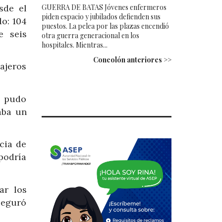
sde el
GUERRA DE BATAS Jóvenes enfermeros
piden espacio y jubilados defienden sus
do: 104
puestos. La pelea por las plazas encendió
e seis
otra guerra generacional en los
hospitales. Mientras...
Concolón anteriores >>
sajeros
é pudo
aba un
cia de
podría
ar los
seguró