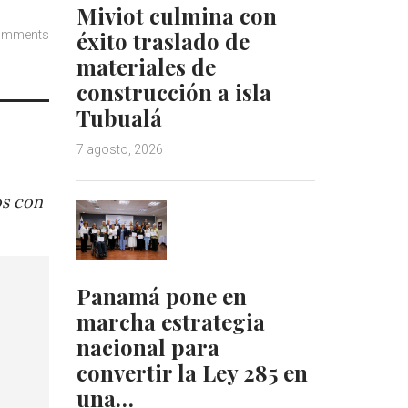
Miviot culmina con
éxito traslado de
omments
materiales de
construcción a isla
Tubualá
7 agosto, 2026
os con
Panamá pone en
marcha estrategia
nacional para
convertir la Ley 285 en
una…