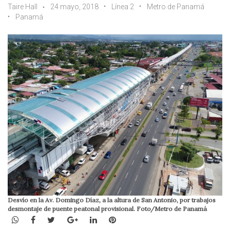
Taire Hall
24 mayo, 2018
Línea 2
Metro de Panamá
Panamá
Desvío en la Av. Domingo Díaz, a la altura de San Antonio, por trabajos
desmontaje de puente peatonal provisional. Foto/Metro de Panamá
WhatsApp
Facebook
Twitter
Google+
LinkedIn
Pinterest