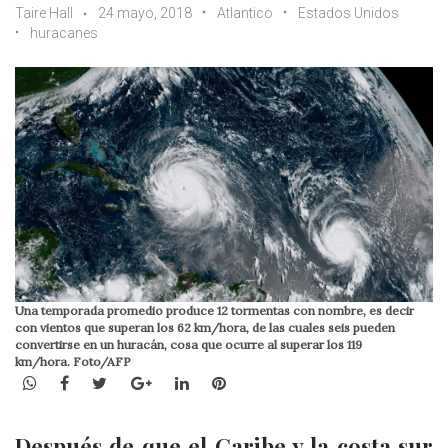
Taire Hall
24 mayo, 2018
Atlantico
Estados Unidos
huracanes
Una temporada promedio produce 12 tormentas con nombre, es decir
con vientos que superan los 62 km/hora, de las cuales seis pueden
convertirse en un huracán, cosa que ocurre al superar los 119
km/hora. Foto/AFP
WhatsApp
Facebook
Twitter
Google+
LinkedIn
Pinterest
Después de que el Caribe y la costa sur