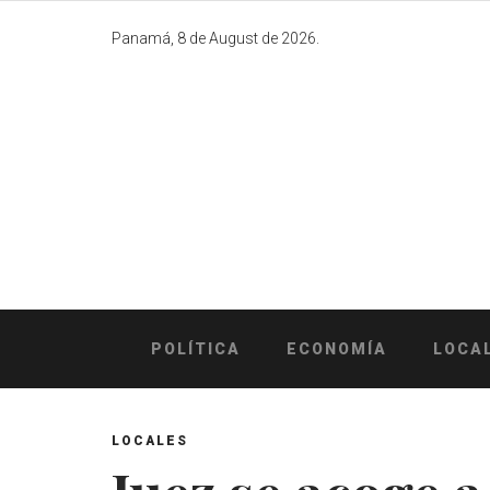
Skip
to
Panamá, 8 de August de 2026.
content
POLÍTICA
ECONOMÍA
LOCA
LOCALES