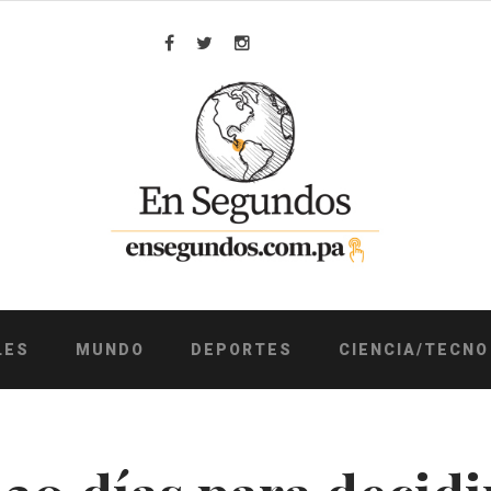
Facebook
Twitter
Instagram
LES
MUNDO
DEPORTES
CIENCIA/TECNO