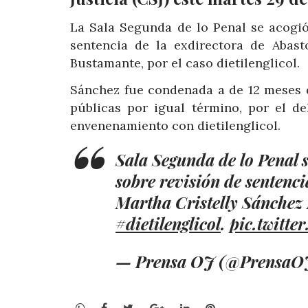
La Sala Segunda de lo Penal se acogió
sentencia de la exdirectora de Abas
Bustamante, por el caso dietilenglicol.
Sánchez fue condenada a de 12 meses de
públicas por igual término, por el de
envenenamiento con dietilenglicol.
Sala Segunda de lo Penal 
sobre revisión de sentenci
Martha Cristelly Sánchez 
#dietilenglicol
.
pic.twitt
— Prensa OJ (@PrensaO
WhatsApp
Facebook
Twitter
Google+
LinkedIn
Pinterest