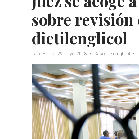
Juez se acoge a
sobre revisión
dietilenglicol
Taire Hall
29 mayo, 2018
Caso Dietilenglicol