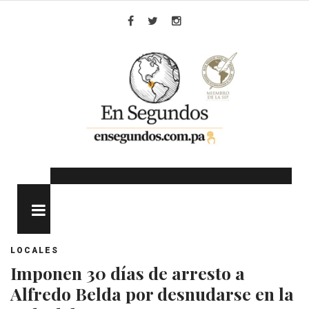
Skip
to
Facebook
Twitter
Instagram
content
MENU
LOCALES
Imponen 30 días de arresto a
Alfredo Belda por desnudarse en la