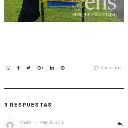
WhatsApp
Facebook
Twitter
Google+
LinkedIn
Pinterest
3 comments
3 RESPUESTAS
Andre
May 30, 2018
reply