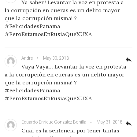
Ya saben! Levantar la voz en protesta a
la corrupción en cueras es un delito mayor
que la corrupción misma! ?
#FelicidadesPanama
#PeroEstamosEnRusiaQueXUXA
Andre
May 30, 2018
reply
Vaya Vaya… Levantar la voz en protesta
a la corrupción en cueras es un delito mayor
que la corrupción misma! ?
#FelicidadesPanama
#PeroEstamosEnRusiaQueXUXA
Eduardo Enrique González Bonilla
May 31, 2018
reply
Cual es la sentencia por tener tantas