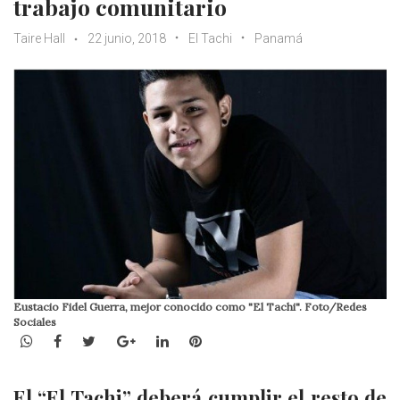
trabajo comunitario
Taire Hall
22 junio, 2018
El Tachi
Panamá
Eustacio Fidel Guerra, mejor conocido como "El Tachi". Foto/Redes
Sociales
WhatsApp
Facebook
Twitter
Google+
LinkedIn
Pinterest
El “El Tachi” deberá cumplir el resto de