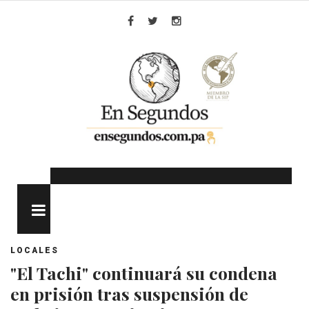
Skip
to
Facebook
Twitter
Instagram
content
MENU
LOCALES
"El Tachi" continuará su condena
en prisión tras suspensión de