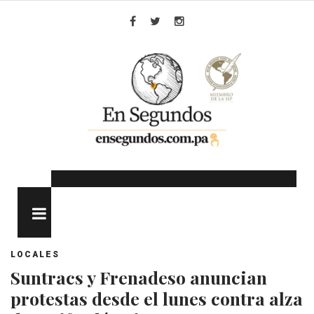
Skip
to
Facebook
Twitter
Instagram
content
MENU
LOCALES
Suntracs y Frenadeso anuncian
protestas desde el lunes contra alza