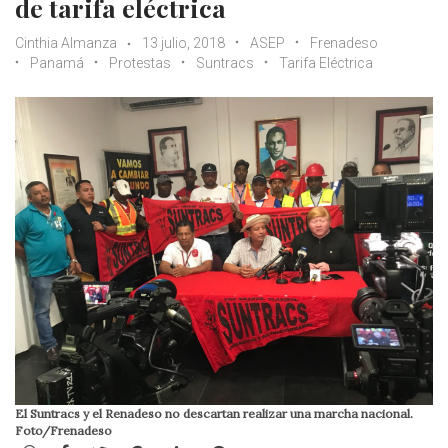
de tarifa eléctrica
Cinthia Almanza
13 julio, 2018
ASEP
Frenadeso
Panamá
Protestas
Suntracs
Tarifa Eléctrica
El Suntracs y el Renadeso no descartan realizar una marcha nacional.
Foto/Frenadeso