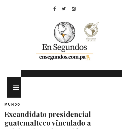
Skip
to
Facebook
Twitter
Instagram
content
MENU
MUNDO
Excandidato presidencial
guatemalteco vinculado a