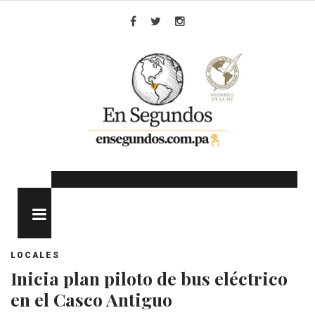
Skip
to
Facebook
Twitter
Instagram
content
MENU
LOCALES
Inicia plan piloto de bus eléctrico
en el Casco Antiguo