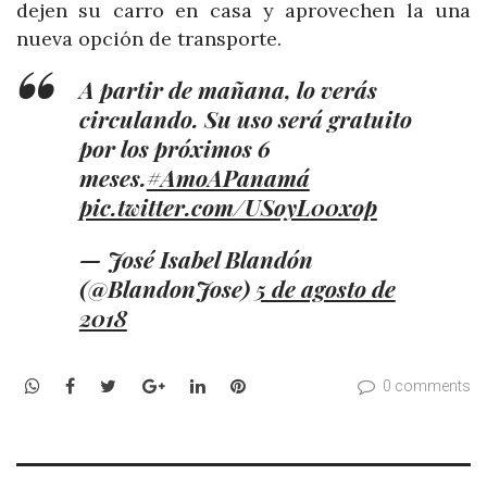
dejen su carro en casa y aprovechen la una
nueva opción de transporte.
A partir de mañana, lo verás
circulando. Su uso será gratuito
por los próximos 6
meses.
#AmoAPanamá
pic.twitter.com/USoyL00xop
— José Isabel Blandón
(@BlandonJose)
5 de agosto de
2018
WhatsApp
Facebook
Twitter
Google+
LinkedIn
Pinterest
0 comments