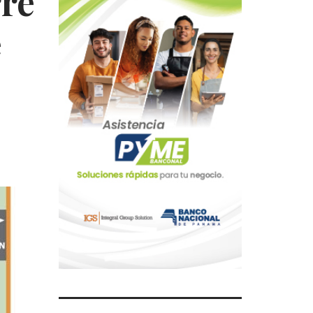
rre
e