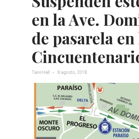
Suspenden este
en la Ave. Dom
de pasarela en 
Cincuentenari
Taire Hall
8 agosto, 2018