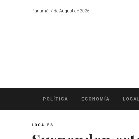
Skip
to
Panamá, 7 de August de 2026.
content
POLÍTICA
ECONOMÍA
LOCA
LOCALES