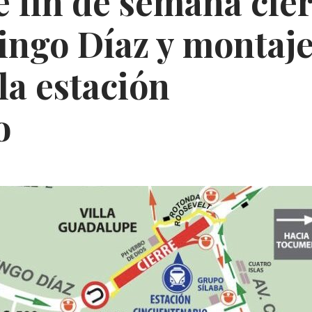
 fin de semana cie
ingo Díaz y montaj
la estación
o