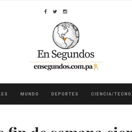
Facebook
Twitter
Instagram
LES
MUNDO
DEPORTES
CIENCIA/TECNO