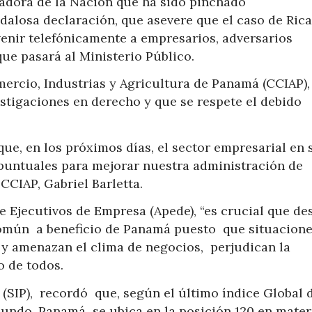
radora de la Nación que ha sido pinchado
dalosa declaración, que asevere que el caso de Ric
venir telefónicamente a empresarios, adversarios
que pasará al Ministerio Público.
mercio, Industrias y Agricultura de Panamá (CCIAP),
vestigaciones en derecho y que se respete el debido
que, en los próximos días, el sector empresarial en 
puntuales para mejorar nuestra administración de
 CCIAP, Gabriel Barletta.
 Ejecutivos de Empresa (Apede), “es crucial que de
común a beneficio de Panamá puesto que situacion
 y amenazan el clima de negocios, perjudican la
o de todos.
(SIP), recordó que, según el último índice Global 
undo, Panamá se ubica en la posición 120 en mater