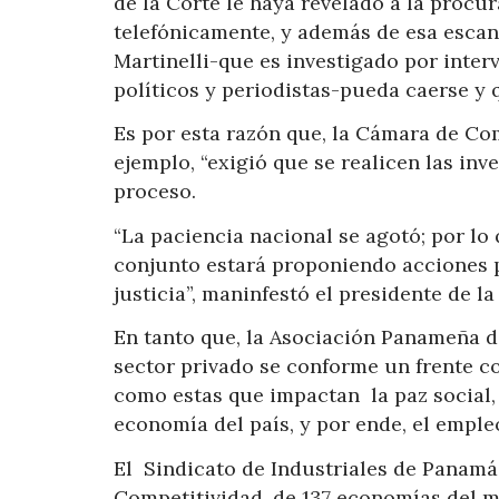
de la Corte le haya revelado a la procu
telefónicamente, y además de esa escan
Martinelli-que es investigado por inter
políticos y periodistas-pueda caerse y 
Es por esta razón que, la Cámara de Co
ejemplo, “exigió que se realicen las in
proceso.
“La paciencia nacional se agotó; por lo 
conjunto estará proponiendo acciones 
justicia”, maninfestó el presidente de la
En tanto que, la Asociación Panameña de
sector privado se conforme un frente 
como estas que impactan la paz social,
economía del país, y por ende, el emple
El Sindicato de Industriales de Panamá 
Competitividad, de 137 economías del m