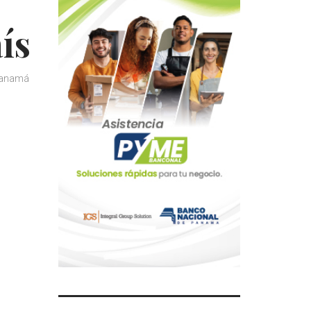
ís
anamá