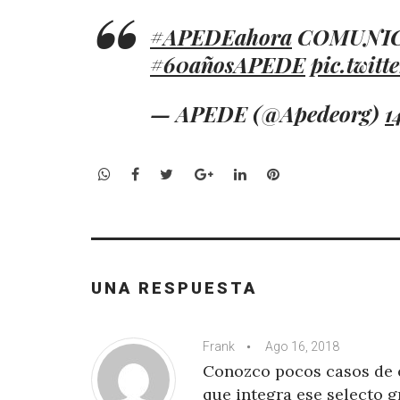
#APEDEahora
COMUNIC
#60añosAPEDE
pic.twit
— APEDE (@Apedeorg)
1
WhatsApp
Facebook
Twitter
Google+
LinkedIn
Pinterest
UNA RESPUESTA
Frank
Ago 16, 2018
Conozco pocos casos de e
que integra ese selecto 