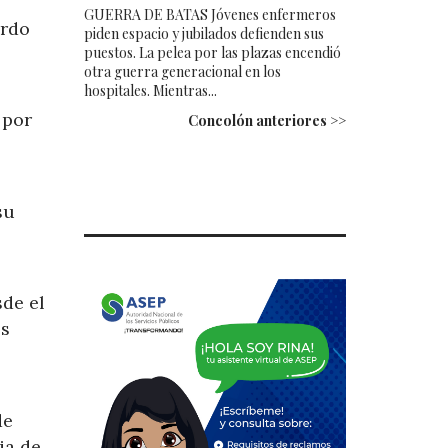
GUERRA DE BATAS Jóvenes enfermeros
ardo
piden espacio y jubilados defienden sus
puestos. La pelea por las plazas encendió
otra guerra generacional en los
hospitales. Mientras...
 por
Concolón anteriores >>
su
sde el
es
de
ia de