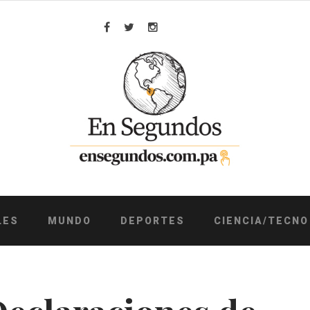
Facebook
Twitter
Instagram
LES
MUNDO
DEPORTES
CIENCIA/TECNO