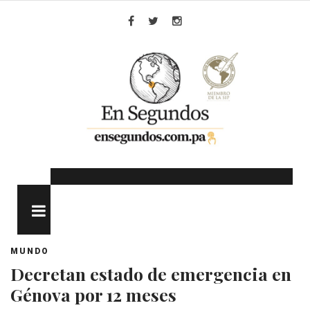
Skip
to
Facebook
Twitter
Instagram
content
MENU
MUNDO
Decretan estado de emergencia en
Génova por 12 meses