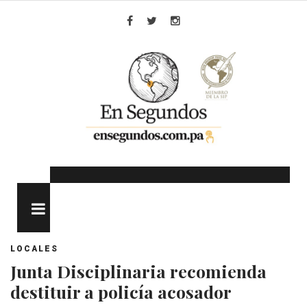
Skip
to
Facebook
Twitter
Instagram
content
MENU
LOCALES
Junta Disciplinaria recomienda
destituir a policía acosador