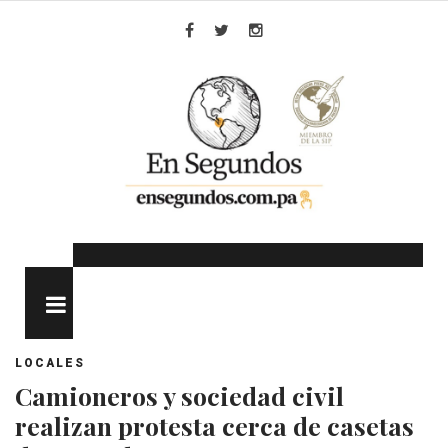
Skip
to
Facebook
Twitter
Instagram
content
MENU
LOCALES
Camioneros y sociedad civil
realizan protesta cerca de casetas