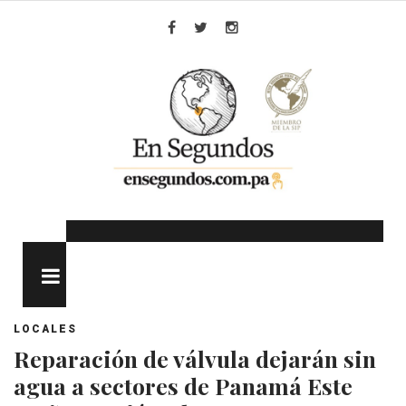
Skip
to
Facebook
Twitter
Instagram
content
MENU
LOCALES
Reparación de válvula dejarán sin
agua a sectores de Panamá Este