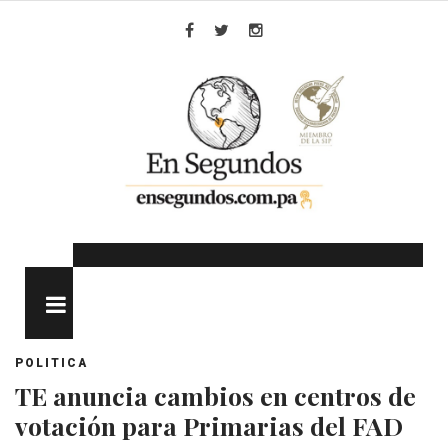
Skip
to
Facebook
Twitter
Instagram
content
MENU
POLITICA
TE anuncia cambios en centros de
votación para Primarias del FAD