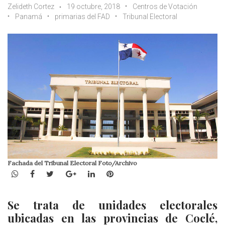
Zelideth Cortez
19 octubre, 2018
Centros de Votación
Panamá
primarias del FAD
Tribunal Electoral
Fachada del Tribunal Electoral Foto/Archivo
WhatsApp
Facebook
Twitter
Google+
LinkedIn
Pinterest
Se trata de unidades electorales
ubicadas en las provincias de Coclé,